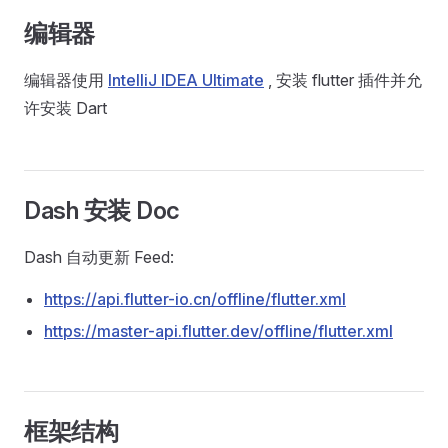
编辑器
编辑器使用
IntelliJ IDEA Ultimate
, 安装 flutter 插件并允
许安装 Dart
Dash 安装 Doc
Dash 自动更新 Feed:
https://api.flutter-io.cn/offline/flutter.xml
https://master-api.flutter.dev/offline/flutter.xml
框架结构