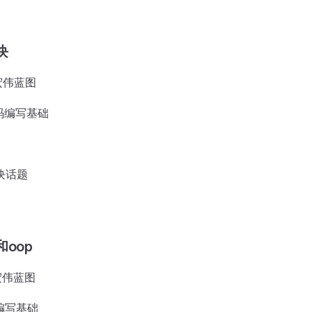
块
宏伟蓝图
码编写基础
块话题
oop
：宏伟蓝图
编写基础