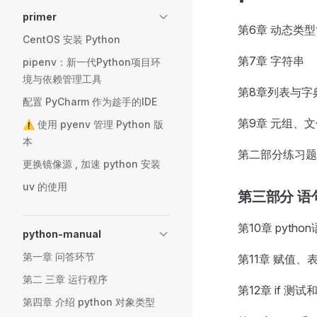
primer
第6章 动态类
CentOS 安装 Python
第7章 字符串
pipenv：新一代Python项目环
境与依赖管理工具
第8章列表与字
配置 PyCharm 作为趁手的IDE
第9章 元组、
⚠️ 使用 pyenv 管理 Python 版
本
第二部分练习题
更换镜像源 , 加速 python 安装
uv 的使用
第三部分 语
第10章 pytho
python-manual
第一章 问答环节
第11章 赋值、
第二 三章 运行程序
第12章 if 测
第四章 介绍 python 对象类型