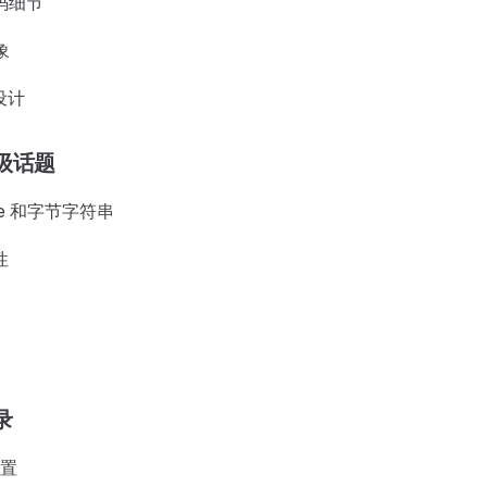
码细节
象
设计
级话题
ode 和字节字符串
性
录
配置