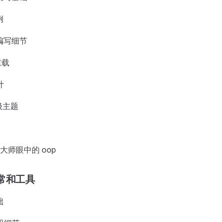
例
编写细节
重载
计
级主题
大师眼中的 oop
常和工具
础