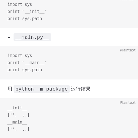
import sys
print "__init__"
print sys.path
__main.py__
Plaintext
import sys
print "__main__"
print sys.path
用
运行结果：
python -m package
Plaintext
__init__
['', ...]
__main__
['', ...]