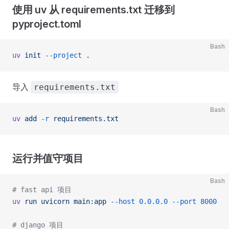
使用 uv 从 requirements.txt 迁移到
pyproject.toml
Bash
uv
 init
 --project
 .
导入
requirements.txt
Bash
uv
 add
 -r
 requirements.txt
运行并值守项目
Bash
# fast api 项目
uv
 run
 uvicorn
 main:app
 --host
 0.0.0.0
 --port
 8000
# django 项目