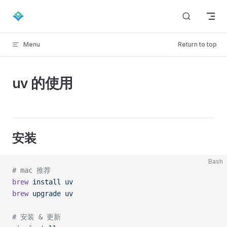
Skip to content
Menu
Return to top
uv 的使用
安装
Bash
# mac 推荐
brew
 install
 uv
brew
 upgrade
 uv
# 安装 & 更新