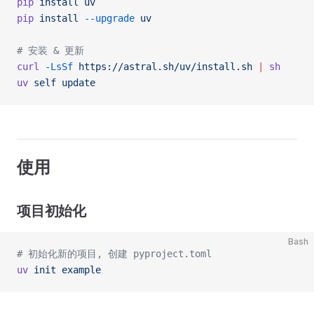
pip
 install
 uv
pip
 install
 --upgrade
 uv
# 安装 & 更新
curl
 -LsSf
 https://astral.sh/uv/install.sh
 |
 sh
uv
 self
 update
使用
项目初始化
Bash
# 初始化新的项目, 创建 pyproject.toml
uv
 init
 example