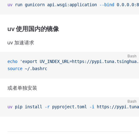
uv
 run
 gunicorn
 api.wsgi:application
 --bind
 0.0.0.0:8
uv 使用国内的镜像
uv 加速请求
Bash
echo
 'export UV_INDEX_URL=https://pypi.tuna.tsinghua.
source
 ~/.bashrc
或者单独安装
Bash
uv
 pip
 install
 -r
 pyproject.toml
 -i
 https://pypi.tuna