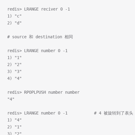
redis> LRANGE reciver 0 -1
1) "c"
2) "d"
# source 和 destination 相同
redis> LRANGE number 0 -1
1) "1"
2) "2"
3) "3"
4) "4"
redis> RPOPLPUSH number number
"4"
redis> LRANGE number 0 -1           # 4 被旋转到了表头
1) "4"
2) "1"
3) "2"