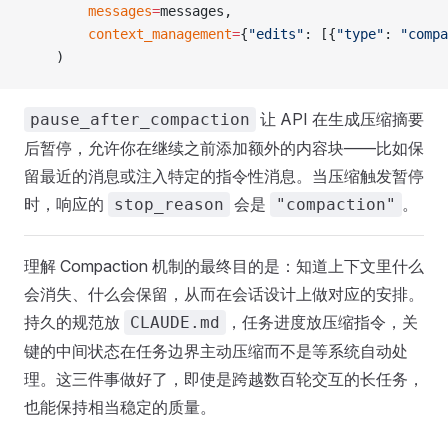
        messages
=
messages,
        context_management
=
{
"edits"
: [{
"type"
: 
"compa
    )
让 API 在生成压缩摘要
pause_after_compaction
后暂停，允许你在继续之前添加额外的内容块——比如保
留最近的消息或注入特定的指令性消息。当压缩触发暂停
时，响应的
会是
。
stop_reason
"compaction"
理解 Compaction 机制的最终目的是：知道上下文里什么
会消失、什么会保留，从而在会话设计上做对应的安排。
持久的规范放
，任务进度放压缩指令，关
CLAUDE.md
键的中间状态在任务边界主动压缩而不是等系统自动处
理。这三件事做好了，即使是跨越数百轮交互的长任务，
也能保持相当稳定的质量。