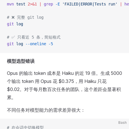
mvn
 test
 2>&1
 |
 grep
 -E
 'FAILED|ERROR|Tests run'
 |
 he
# ❌ 完整 git log
git
 log
# ✅ 只看近 5 条，简短格式
git
 log
 --oneline
 -5
模型选型错误
Opus 的输出 token 成本是 Haiku 的近 19 倍。生成 5000
个输出 token 用 Opus 花 $0.375，用 Haiku 只花
$0.02。对于每月数百次任务的团队，这个差距会显著积
累。
不同任务对模型能力的需求差异很大：
Bash
# 在会话中切换模型