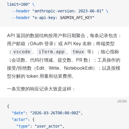
limit=100"
 \
  --header
 "anthropic-version: 2023-06-01"
 \
  --header
 "x-api-key: 
$ADMIN_API_KEY
"
API 返回的数据结构按用户和日期聚合，每条记录包含：
用户邮箱（OAuth 登录）或 API Key 名称；终端类型
（
、
、
等）；核心指标
vscode
iTerm.app
tmux
（会话数、代码行增减、提交数、PR 数）；工具操作的
接受/拒绝数（Edit、Write、NotebookEdit）；以及按模
型分解的 token 用量和估算费用。
一条完整的响应记录大致是这样：
JSON
{
  "date"
: 
"2026-03-26T00:00:00Z"
,
  "actor"
: {
    "type"
: 
"user_actor"
,