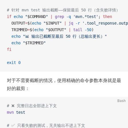
# 针对 mvn test 输出截断——保留最后 50 行（含失败详情）
if
 echo
 "
$COMMAND
"
 |
 grep
 -q
 'mvn.*test'
; 
then
  OUTPUT
=
$(
echo
 "
$INPUT
"
 |
 jq
 -r
 '.tool_response.outp
  TRIMMED
=
$(
echo
 "
$OUTPUT
"
 |
 tail
 -50
)
  echo
 "📊 输出已截断至最后 50 行（总输出更长）"
  echo
 "
$TRIMMED
"
fi
exit
 0
对于不需要截断的情况，使用精确的命令参数本身就是最
好的裁剪：
Bash
# ❌ 完整日志全部进上下文
mvn
 test
# ✅ 只看失败的测试，无关输出不进上下文