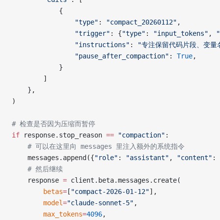
            {
                "type"
: 
"compact_20260112"
,
                "trigger"
: {
"type"
: 
"input_tokens"
, 
"
                "instructions"
: 
"专注保留代码片段、变量
                "pause_after_compaction"
: 
True
,
            }
        ]
    },
)
# 检查是否因为压缩而暂停
if
 response.stop_reason 
==
 "compaction"
:
    # 可以在这里向 messages 里注入额外的系统指令
    messages.append({
"role"
: 
"assistant"
, 
"content"
: 
    # 然后继续
    response 
=
 client.beta.messages.create(
        betas
=
[
"compact-2026-01-12"
],
        model
=
"claude-sonnet-5"
,
        max_tokens
=
4096
,