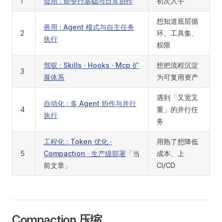
1
会用 : 命令行基础与日常协作
初次入手
想知道底层循
善用 : Agent 模式与自主任务
2
环、工具集、
执行
权限
驾驭 : Skills · Hooks · Mcp 扩
想把流程沉淀
3
展体系
为可复用资产
遇到「又宽又
自动化 : 多 Agent 协作与并行
4
重」的并行任
执行
务
工程化 : Token 优化 ·
用熟了想降低
5
Compaction · 生产级部署
「当
成本、上
前文章」
CI/CD
Compaction 压缩