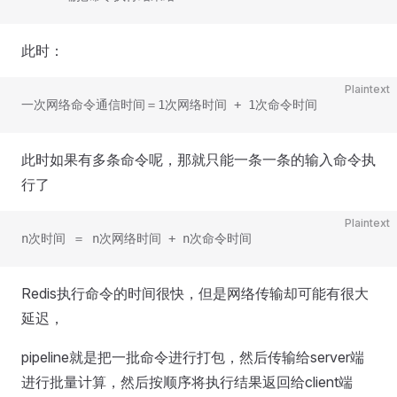
此时：
Plaintext
一次网络命令通信时间＝1次网络时间 + 1次命令时间
此时如果有多条命令呢，那就只能一条一条的输入命令执
行了
Plaintext
n次时间 ＝ n次网络时间 + n次命令时间
Redis执行命令的时间很快，但是网络传输却可能有很大
延迟，
pipeline就是把一批命令进行打包，然后传输给server端
进行批量计算，然后按顺序将执行结果返回给client端