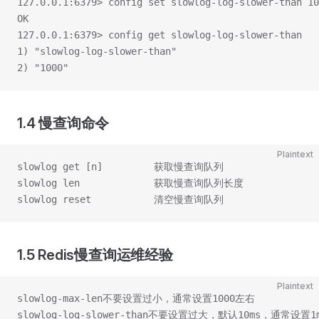
127.0.0.1:6379> config set slowlog-log-slower-than 10
OK
127.0.0.1:6379> config get slowlog-log-slower-than
1) "slowlog-log-slower-than"
2) "1000"
1.4 慢查询命令
Plaintext
slowlog get [n]         获取慢查询队列
slowlog len             获取慢查询队列长度
slowlog reset           清空慢查询队列
1.5 Redis慢查询运维经验
Plaintext
slowlog-max-len不要设置过小，通常设置1000左右
slowlog-log-slower-than不要设置过大，默认10ms，通常设置1