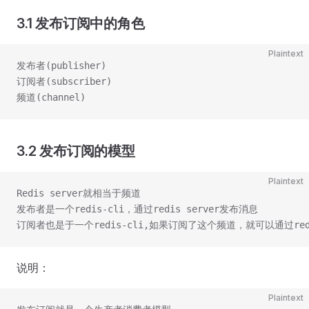
3.1 发布订阅中的角色
Plaintext
发布者(publisher)
订阅者(subscriber)
频道(channel)
3.2 发布订阅的模型
Plaintext
Redis server就相当于频道
发布者是一个redis-cli，通过redis server发布消息
订阅者也是于一个redis-cli,如果订阅了这个频道，就可以通过redi
说明：
Plaintext