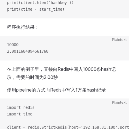
print(client.hlen('hashkey'))
print(ctime - start_time)
程序执行结果：
Plaintext
10000
2.0011684894561768
在上面的例子里，直接向Redis中写入10000条hash记
录，需要的时间为2.00秒
使用pipeline的方式向Redis中写入1万条hash记录
Plaintext
import redis
import time
client = redis.StrictRedis(host='192.168.81.100',port