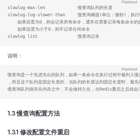
Plaintext
slowlog-max-len             慢查询队列的长度
slowlog-log-slower-than     慢查询阈值(单位：微
    如果设置为0，则会记录所有命令，通常在需要记录每条命令的
    如果设置为小于0，则不记录任何命令
slowlog list                慢查询记录
说明：
Plaintext
慢查询是一个先进先出的队列，如果一条命令在执行过程中被列入慢查
，而且这个队列是固定长度的，当队列的长度达到固定长度时，最先被
慢查询队列保存在内存之中，不会做持久化，当Redis重启之后就会
1.3 慢查询配置方法
1.3.1 修改配置文件重启