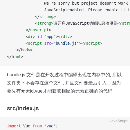
                We're sorry but project doesn't work 
                JavaScriptenabled. Please enable it t
            </
strong
>
            <
strong
>请开启JavaScript功能以启动项目</
str
        </
noscript
>
        <
div
 id
=
"app"
></
div
>
        <
script
 src
=
"bundle.js"
></
script
>
    </
body
>
</
html
>
bundle.js 文件是在开发过程中编译出现在内存中的, 所以
文件夹下不会存在这个文件, 并且文件要最后引入，因为
要先有元素id,vue才能获取相应的元素正确的的代码
src/index.js
JavaScript
import
 Vue 
from
 "vue"
;