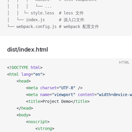
│   │   │   └── ...
│   │  └─ style.less  # less 文件
│   └── index.js      # 源入口文件
└── webpack.config.js # webpack 配置文件
dist/index.html
HTML
<!
DOCTYPE
 html
>
<
html
 lang
=
"en"
>
    <
head
>
        <
meta
 charset
=
"UTF-8"
 />
        <
meta
 name
=
"viewport"
 content
=
"width=device-w
        <
title
>Project Demo</
title
>
    </
head
>
    <
body
>
        <
noscript
>
            <
strong
>