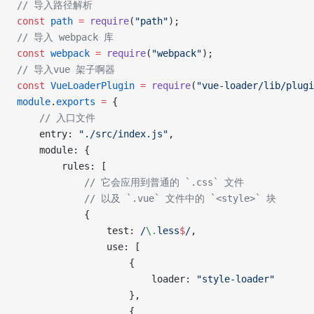
// 导入路径解析
const
 path
 =
 require
(
"path"
);
// 导入 webpack 库
const
 webpack
 =
 require
(
"webpack"
);
// 导入vue 架子啊器
const
 VueLoaderPlugin
 =
 require
(
"vue-loader/lib/plugi
module
.
exports
 =
 {
    // 入口文件
    entry: 
"./src/index.js"
,
    module: {
        rules: [
            // 它会应用到普通的 `.css` 文件
            // 以及 `.vue` 文件中的 `<style>` 块
            {
                test:
 /
\.
less
$
/
,
                use: [
                    {
                        loader: 
"style-loader"
                    },
                    {