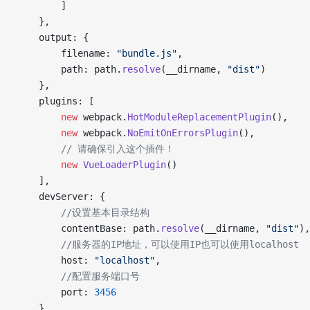
        ]
    },
    output: {
        filename: 
"bundle.js"
,
        path: path.
resolve
(__dirname, 
"dist"
)
    },
    plugins: [
        new
 webpack.
HotModuleReplacementPlugin
(),
        new
 webpack.
NoEmitOnErrorsPlugin
(),
        // 请确保引入这个插件！
        new
 VueLoaderPlugin
()
    ],
    devServer: {
        //设置基本目录结构
        contentBase: path.
resolve
(__dirname, 
"dist"
),
        //服务器的IP地址，可以使用IP也可以使用localhost
        host: 
"localhost"
,
        //配置服务端口号
        port: 
3456
    },