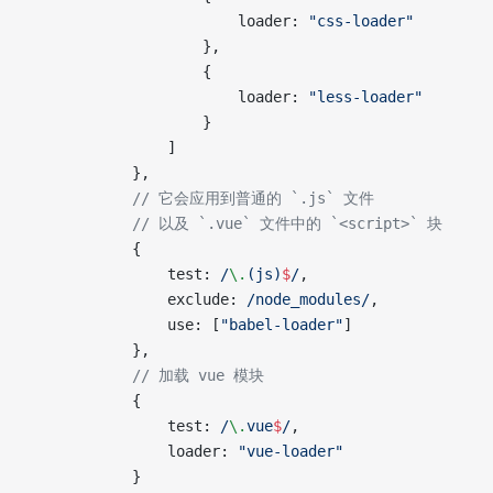
                        loader: 
"css-loader"
                    },
                    {
                        loader: 
"less-loader"
                    }
                ]
            },
            // 它会应用到普通的 `.js` 文件
            // 以及 `.vue` 文件中的 `<script>` 块
            {
                test:
 /
\.
(js)
$
/
,
                exclude:
 /
node_modules
/
,
                use: [
"babel-loader"
]
            },
            // 加载 vue 模块
            {
                test:
 /
\.
vue
$
/
,
                loader: 
"vue-loader"
            }