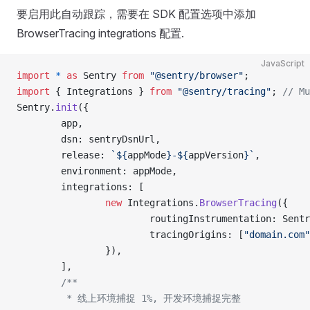
要启用此自动跟踪，需要在 SDK 配置选项中添加
BrowserTracing integrations 配置.
JavaScript
import
 *
 as
 Sentry 
from
 "@sentry/browser"
;
import
 { Integrations } 
from
 "@sentry/tracing"
; 
// Mu
Sentry.
init
({
        app,
        dsn: sentryDsnUrl,
        release: 
`${
appMode
}-${
appVersion
}`
,
        environment: appMode,
        integrations: [
                new
 Integrations.
BrowserTracing
({
                        routingInstrumentation: Sentr
                        tracingOrigins: [
"domain.com"
                }),
        ],
        /**
         * 线上环境捕捉 1%, 开发环境捕捉完整