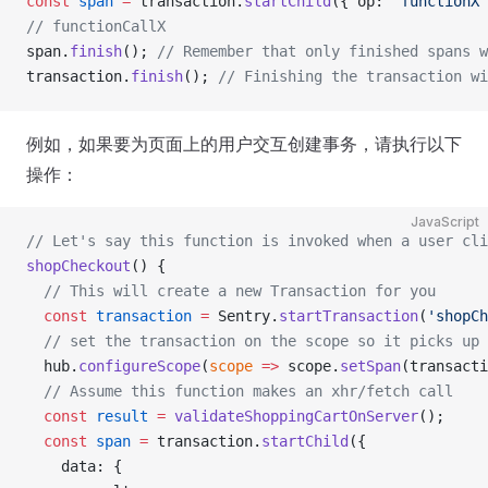
const
 span
 =
 transaction.
startChild
({ op: 
"functionX"
// functionCallX
span.
finish
(); 
// Remember that only finished spans w
transaction.
finish
(); 
// Finishing the transaction w
例如，如果要为页面上的用户交互创建事务，请执行以下
操作：
JavaScript
// Let's say this function is invoked when a user cli
shopCheckout
() {
  // This will create a new Transaction for you
  const
 transaction
 =
 Sentry.
startTransaction
(
'shopCh
  // set the transaction on the scope so it picks up 
  hub.
configureScope
(
scope
 =>
 scope.
setSpan
(transacti
  // Assume this function makes an xhr/fetch call
  const
 result
 =
 validateShoppingCartOnServer
();
  const
 span
 =
 transaction.
startChild
({
    data: {