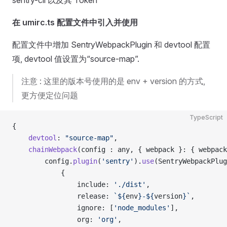
sentry-cli 以及其 Token
在 umirc.ts 配置文件中引入并使用
配置文件中增加 SentryWebpackPlugin 和 devtool 配置
项, devtool 值设置为“source-map”.
注意 : 这里的版本号使用的是 env + version 的方式,
更方便定位问题
TypeScript
{
    devtool
: 
"source-map"
,
    chainWebpack
(config : any, { webpack }: { webpack
        config.
plugin
(
'sentry'
).
use
(SentryWebpackPlug
            {
                include: 
'./dist'
,
                release: 
`${
env
}-${
version
}`
,
                ignore: [
'node_modules'
],
                org: 
'org'
,