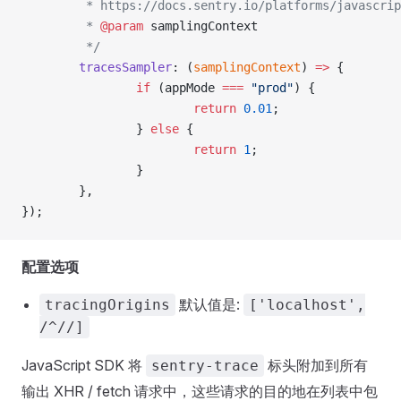
         * https://docs.sentry.io/platforms/javascrip
         * 
@param
 samplingContext
         */
        tracesSampler
: (
samplingContext
) 
=>
 {
                if
 (appMode 
===
 "prod"
) {
                        return
 0.01
;
                } 
else
 {
                        return
 1
;
                }
        },
});
配置选项
默认值是:
tracingOrigins
['localhost',
/^//]
JavaScript SDK 将
标头附加到所有
sentry-trace
输出 XHR / fetch 请求中，这些请求的目的地在列表中包