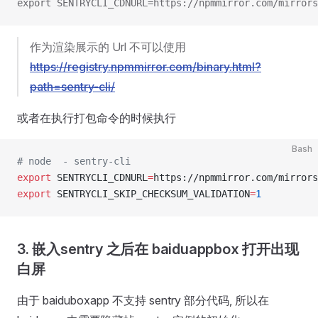
export SENTRYCLI_CDNURL=https://npmmirror.com/mirrors
作为渲染展示的 Url 不可以使用
https://registry.npmmirror.com/binary.html?
path=sentry-cli/
或者在执行打包命令的时候执行
Bash
# node  - sentry-cli
export
 SENTRYCLI_CDNURL
=
https://npmmirror.com/mirrors
export
 SENTRYCLI_SKIP_CHECKSUM_VALIDATION
=
1
3. 嵌入sentry 之后在 baiduappbox 打开出现
白屏
由于 baiduboxapp 不支持 sentry 部分代码, 所以在