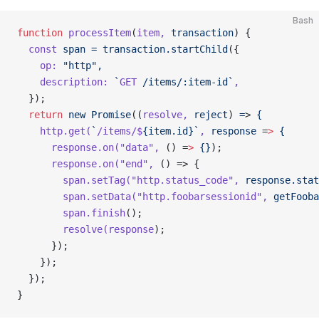
Bash
function
 processItem
(
item,
 transaction
) {
  const
 span
 =
 transaction.startChild
({
    op:
 "http",
    description:
 `
GET
 /items/:item-id`
,
  });
  return
 new
 Promise
((
resolve,
 reject
) 
=
> 
{
    http.get(
`
/items/$
{item.id}`
,
 response
 =
>
 {
      response.on(
"data"
,
 () =
>
 {}
);
      response.on(
"end"
,
 () => {
        span.setTag(
"http.status_code"
,
 response.stat
        span.setData(
"http.foobarsessionid"
,
 getFooba
        span.finish
();
        resolve(response
);
      });
    });
  });
}