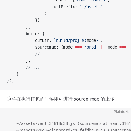
                    ignore: [
'node_modules'
],
                    urlPrefix: 
'~/assets'
                }
            })
        ],
        build: {
            outDir: 
`build/proj-${
mode
}`
,
            sourcemap: (mode 
===
 'prod'
 ||
 mode 
===
 '
            // ...
        },
        // ...
    }
});
这样在执行打包的时候即可进行 source-map 的上传
Plaintext
...
    ~/assets/vant.31618c38.js (sourcemap at vant.3161
    ~/assets/vue3-clipboard-es.f4fdbc1a.js (sourcemap