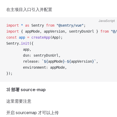
在主项目入口引入并配置
JavaScript
import
 *
 as
 Sentry 
from
 "@sentry/vue"
;
import
 { appMode, appVersion, sentryDsnUrl } 
from
 "@/
const
 app
 =
 createApp
(App);
Sentry.
init
({
        app,
        dsn: sentryDsnUrl,
        release: 
`${
appMode
}-${
appVersion
}`
,
        environment: appMode,
});
3) 部署 source-map
这里需要注意
开启 sourcemap 才可以上传