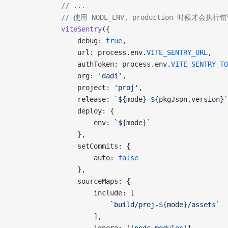
            // ...
            // 使用 NODE_ENV, production 时候才会执
            viteSentry
({
                debug: 
true
,
                url: process.env.
VITE_SENTRY_URL
,
                authToken: process.env.
VITE_SENTRY_TO
                org: 
'dadi'
,
                project: 
'proj'
,
                release: 
`${
mode
}-${
pkgJson
.
version
}`
                deploy: {
                    env: 
`${
mode
}`
                },
                setCommits: {
                    auto: 
false
                },
                sourceMaps: {
                    include: [
                        `build/proj-${
mode
}/assets`
                    ],