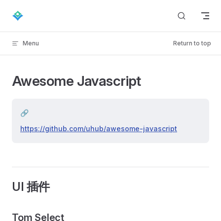
Skip to content
Menu
Return to top
Awesome Javascript
🔗
https://github.com/uhub/awesome-javascript
UI 插件
Tom Select