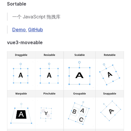
Sortable
一个 JavaScript 拖拽库
Demo
,
GitHub
vue3-moveable