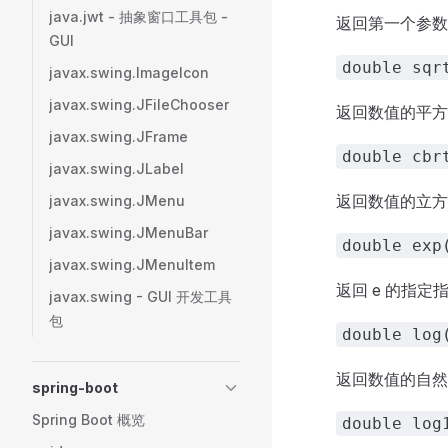
java.jwt - 抽象窗口工具包 -
返回第一个参数
GUI
double sqr
javax.swing.ImageIcon
javax.swing.JFileChooser
返回数值的平方
javax.swing.JFrame
double cbr
javax.swing.JLabel
返回数值的立方
javax.swing.JMenu
javax.swing.JMenuBar
double exp
javax.swing.JMenuItem
返回 e 的指定
javax.swing - GUI 开发工具
包
double log
返回数值的自然
spring-boot
Spring Boot 概览
double log