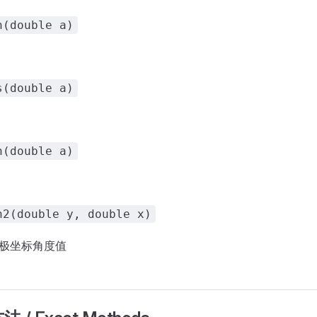
n(double a)
s(double a)
n(double a)
n2(double y, double x)
) 的极坐标角度值