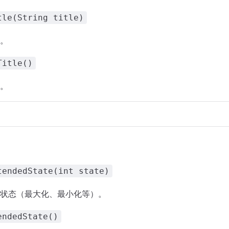
tle(String title)
。
Title()
。
tendedState(int state)
状态（最大化、最小化等）。
endedState()