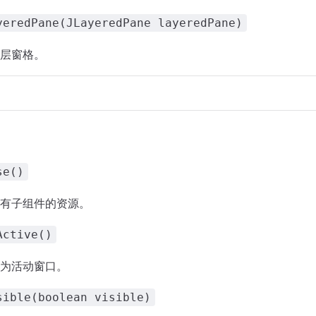
yeredPane(JLayeredPane layeredPane)
层窗格。
se()
有子组件的资源。
Active()
为活动窗口。
sible(boolean visible)