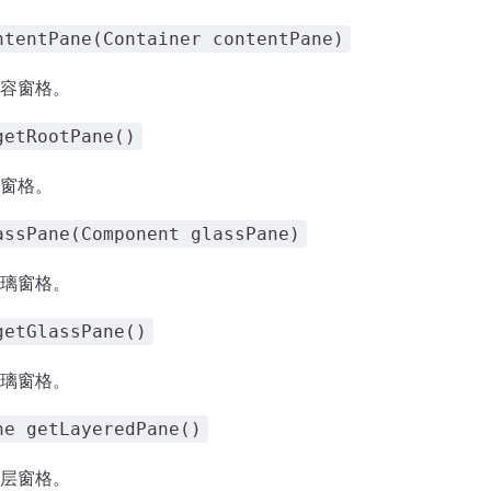
ntentPane(Container contentPane)
容窗格。
getRootPane()
窗格。
assPane(Component glassPane)
璃窗格。
getGlassPane()
璃窗格。
ne getLayeredPane()
层窗格。