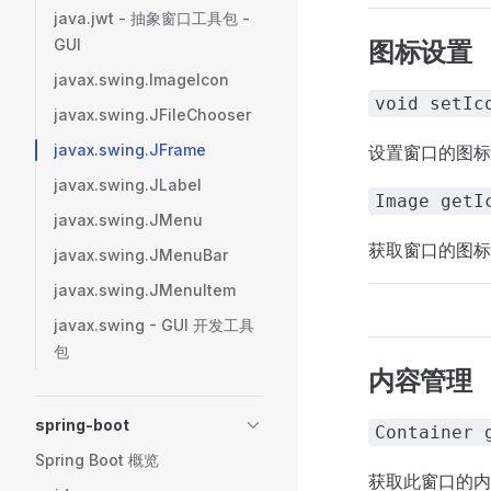
java.jwt - 抽象窗口工具包 -
GUI
图标设置
javax.swing.ImageIcon
void setIc
javax.swing.JFileChooser
javax.swing.JFrame
设置窗口的图标
javax.swing.JLabel
Image getI
javax.swing.JMenu
获取窗口的图标
javax.swing.JMenuBar
javax.swing.JMenuItem
javax.swing - GUI 开发工具
包
内容管理
spring-boot
Container 
Spring Boot 概览
获取此窗口的内