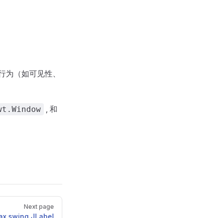
行为（如可见性、
, 和
wt.Window
Next page
ax.swing.JLabel