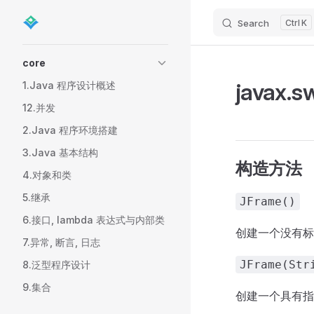
Search
K
Skip to content
Sidebar Navigation
core
javax.s
1.Java 程序设计概述
12.并发
2.Java 程序环境搭建
3.Java 基本结构
构造方法
4.对象和类
5.继承
JFrame()
6.接口, lambda 表达式与内部类
创建一个没有
7.异常, 断言, 日志
JFrame(Str
8.泛型程序设计
9.集合
创建一个具有