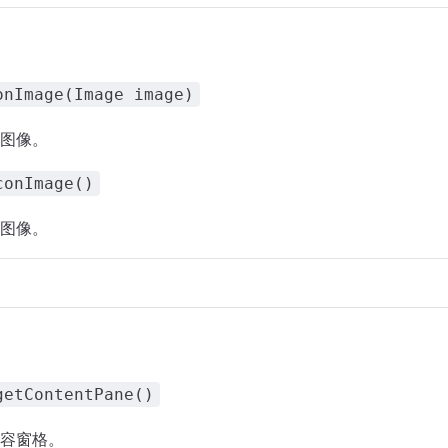
onImage(Image image)
图像。
conImage()
图像。
getContentPane()
容窗格。