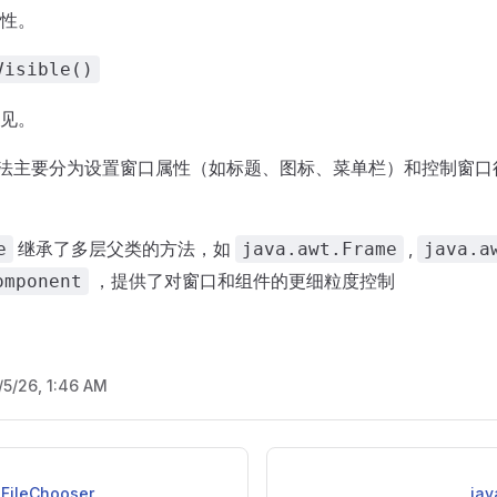
性。
Visible()
见。
法主要分为设置窗口属性（如标题、图标、菜单栏）和控制窗口
继承了多层父类的方法，如
,
e
java.awt.Frame
java.a
，提供了对窗口和组件的更细粒度控制
omponent
/5/26, 1:46 AM
JFileChooser
jav