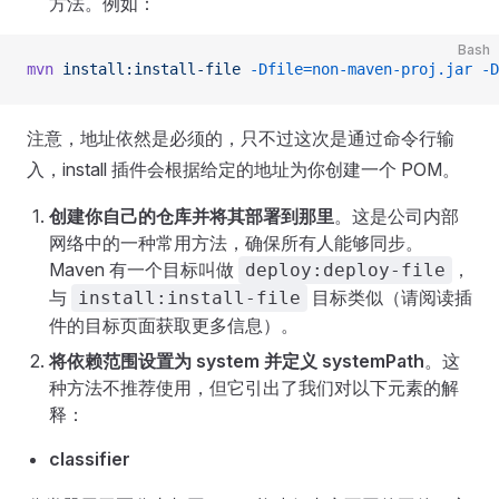
方法。例如：
Bash
mvn
 install:install-file
 -Dfile=non-maven-proj.jar
 -D
注意，地址依然是必须的，只不过这次是通过命令行输
入，install 插件会根据给定的地址为你创建一个 POM。
创建你自己的仓库并将其部署到那里
。这是公司内部
网络中的一种常用方法，确保所有人能够同步。
Maven 有一个目标叫做
，
deploy:deploy-file
与
目标类似（请阅读插
install:install-file
件的目标页面获取更多信息）。
将依赖范围设置为 system 并定义 systemPath
。这
种方法不推荐使用，但它引出了我们对以下元素的解
释：
classifier