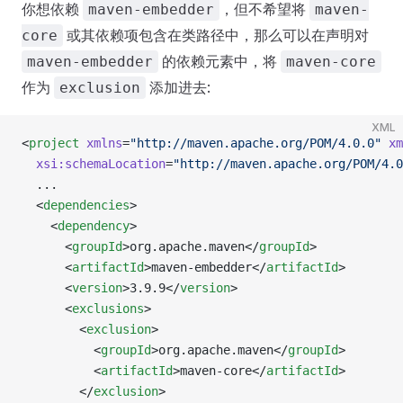
你想依赖
，但不希望将
maven-embedder
maven-
或其依赖项包含在类路径中，那么可以在声明对
core
的依赖元素中，将
maven-embedder
maven-core
作为
添加进去:
exclusion
XML
<
project
 xmlns
=
"http://maven.apache.org/POM/4.0.0"
 xm
  xsi:schemaLocation
=
"http://maven.apache.org/POM/4.0
  ...
  <
dependencies
>
    <
dependency
>
      <
groupId
>org.apache.maven</
groupId
>
      <
artifactId
>maven-embedder</
artifactId
>
      <
version
>3.9.9</
version
>
      <
exclusions
>
        <
exclusion
>
          <
groupId
>org.apache.maven</
groupId
>
          <
artifactId
>maven-core</
artifactId
>
        </
exclusion
>