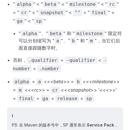
"
" < "
" < "
" < "
"
alpha
beta
milestone
rc
= "
" < "
" <
= "
" =
cr
snapshot
""
final
"
" < "
"
ga
sp
"
"、"
" 和 "
" 限定符
alpha
beta
milestone
可以分别缩写为 "
"、"
" 和 "
"，当它们后
a
b
m
面直接跟随数字时。
否则，
=
<
.qualifier
-qualifier
-
<
number
.number
=
<<<beta
>> =
<<<milestone
>>
alpha
a
b
=
<<<rc
>> =
<<<snapshot
>>
'<<<
>>'
m
cr
=
=
=
<
final
ga
release
sp
ℹ️
PS: 在 Maven 的版本号中，SP 通常表示
Service Pack
，