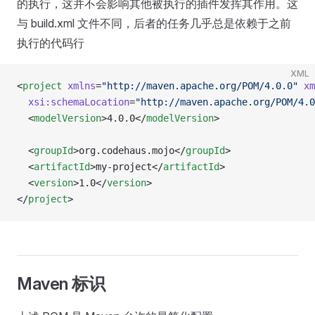
的执行，这并不会影响其他被执行的插件发挥其作用。这
与 build.xml 文件不同，后者的任务几乎总是依赖于之前
执行的代码行
XML
<
project
 xmlns
=
"http://maven.apache.org/POM/4.0.0"
 xm
  xsi:schemaLocation
=
"http://maven.apache.org/POM/4.0
  <
modelVersion
>4.0.0</
modelVersion
>
  <
groupId
>org.codehaus.mojo</
groupId
>
  <
artifactId
>my-project</
artifactId
>
  <
version
>1.0</
version
>
</
project
>
Maven 标识