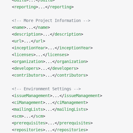
  <
build
>...</
build
>
  <
reporting
>...</
reporting
>
  <!-- More Project Information -->
  <
name
>...</
name
>
  <
description
>...</
description
>
  <
url
>...</
url
>
  <
inceptionYear
>...</
inceptionYear
>
  <
licenses
>...</
licenses
>
  <
organization
>...</
organization
>
  <
developers
>...</
developers
>
  <
contributors
>...</
contributors
>
  <!-- Environment Settings -->
  <
issueManagement
>...</
issueManagement
>
  <
ciManagement
>...</
ciManagement
>
  <
mailingLists
>...</
mailingLists
>
  <
scm
>...</
scm
>
  <
prerequisites
>...</
prerequisites
>
  <
repositories
>...</
repositories
>