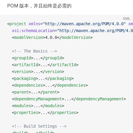
POM 版本，并且始终是必需的
XML
<
project
 xmlns
=
"http://maven.apache.org/POM/4.0.0"
 xm
  xsi:schemaLocation
=
"http://maven.apache.org/POM/4.0
  <
modelVersion
>4.0.0</
modelVersion
>
  <!-- The Basics -->
  <
groupId
>...</
groupId
>
  <
artifactId
>...</
artifactId
>
  <
version
>...</
version
>
  <
packaging
>...</
packaging
>
  <
dependencies
>...</
dependencies
>
  <
parent
>...</
parent
>
  <
dependencyManagement
>...</
dependencyManagement
>
  <
modules
>...</
modules
>
  <
properties
>...</
properties
>
  <!-- Build Settings -->