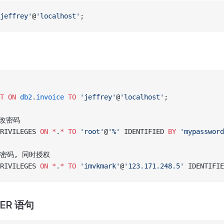
jeffrey'
@
'localhost'
;
句
T
 ON
 db2
.
invoice
 TO
 'jeffrey'
@
'localhost'
;
修改密码
RIVILEGES 
ON
 *
.
*
 TO
 'root'
@
'%'
 IDENTIFIED 
BY
 'mypassword
改密码, 同时授权
RIVILEGES 
ON
 *
.
*
 TO
 'imvkmark'
@
'123.171.248.5'
 IDENTIFIE
SER 语句