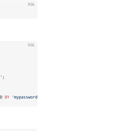
SQL
SQL
'
;
D 
BY
 'mypassword'
 WITH
 GRANT
 OPTION
;