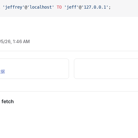
 
'jeffrey'
@
'localhost'
 TO
 'jeff'
@
'127.0.0.1'
;
/5/26, 1:46 AM
数据