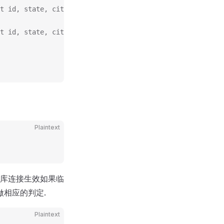
t id, state, city From ori_table
t id, state, city From ori_table;
Plaintext
据库连接生效如果临
做相应的判定.
Plaintext