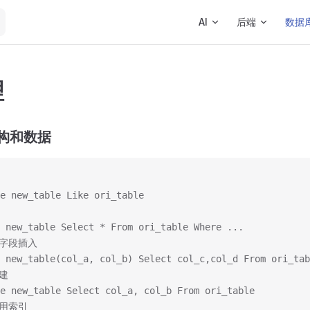
Main Navigation
AI
后端
数据
理
结构和数据
e new_table Like ori_table
 new_table Select * From ori_table Where ...
定字段插入
 new_table(col_a, col_b) Select col_c,col_d From ori_tab
建
e new_table Select col_a, col_b From ori_table
使用索引