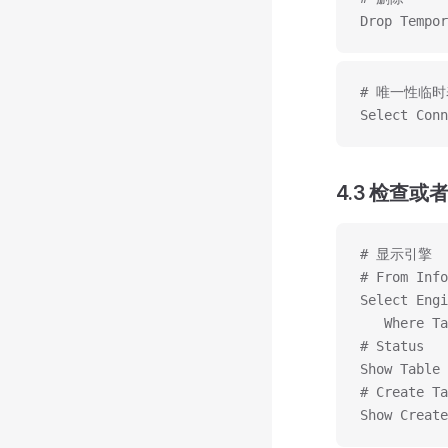
Drop Tempor
# 唯一性临时
Select Conn
4.3 检查
# 显示引擎
# From Info
Select Engi
   Where Ta
# Status
Show Table 
# Create Ta
Show Create