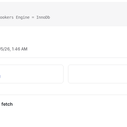
ookers Engine = InnoDb
/5/26, 1:46 AM
舞