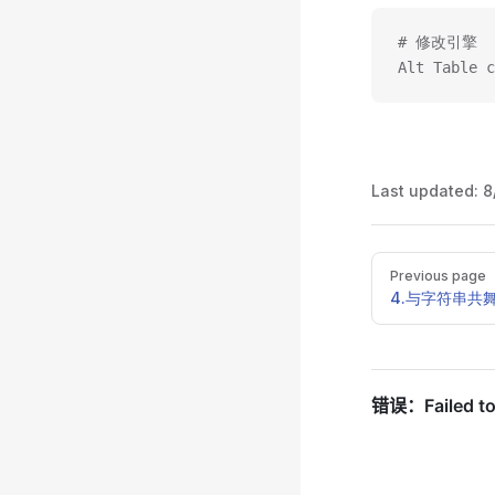
# 修改引擎
Alt Table c
Last updated:
8
Pager
Previous page
4.与字符串共