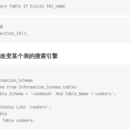
ary Table If Exists tbl_name
表
ection_Id();
或者改变某个表的搜索引擎
rmation_Schema
ne From Information_Schema.tables
ble_Schema = 'cookbook' And Table_Name ='cookers';
Status Like 'cookers';
ble
 Table cookers;