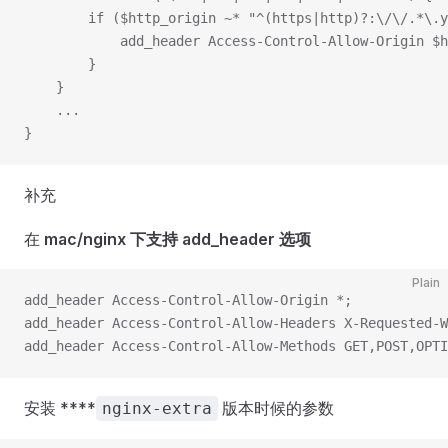
        if ($http_origin ~* "^(https|http)?:\/\/.*\.y
            add_header Access-Control-Allow-Origin $h
        }
    }
    ...
}
补充
在
mac/nginx 下支持 add_header 选项
Plain
add_header Access-Control-Allow-Origin *;
add_header Access-Control-Allow-Headers X-Requested-W
add_header Access-Control-Allow-Methods GET,POST,OPTI
安装 ****
版本时候的参数
nginx-extra