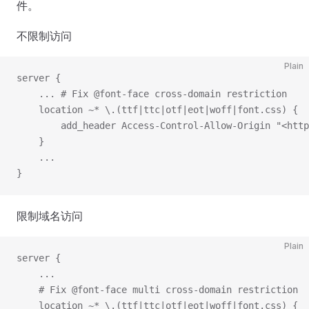
件。
不限制访问
Plain
server {
    ... # Fix @font-face cross-domain restriction
    location ~* \.(ttf|ttc|otf|eot|woff|font.css) {
        add_header Access-Control-Allow-Origin "<http
    }
    ...
}
限制域名访问
Plain
server {
    ...
    # Fix @font-face multi cross-domain restriction
    location ~* \.(ttf|ttc|otf|eot|woff|font.css) {