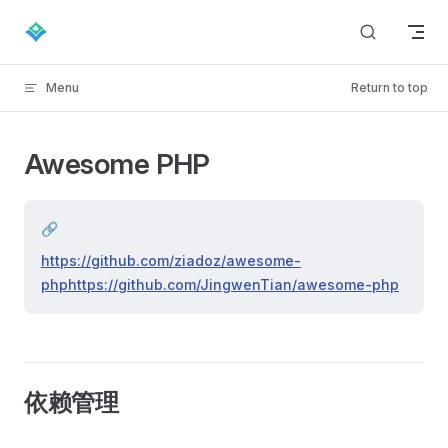
Skip to content
Menu
Return to top
Awesome PHP
🔗
https://github.com/ziadoz/awesome-
php
https://github.com/JingwenTian/awesome-php
依赖管理