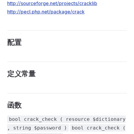
http://sourceforge.net/projects/cracklib
http://pecl.php.net/package/crack
配置
定义常量
函数
bool crack_check ( resource $dictionary
, string $password )
bool crack_check (