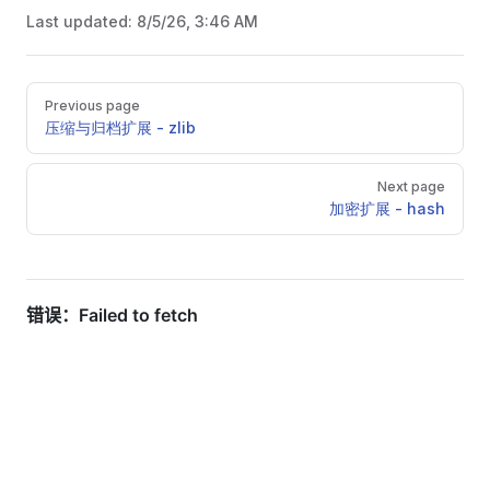
Last updated:
8/5/26, 3:46 AM
Pager
Previous page
压缩与归档扩展 - zlib
Next page
加密扩展 - hash