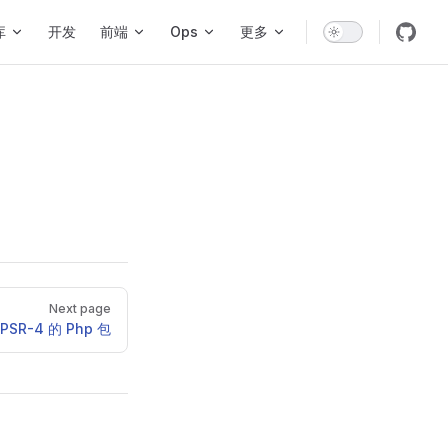
库
开发
前端
Ops
更多
Next page
SR-4 的 Php 包