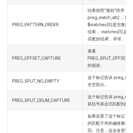
结果按照”规则”排序，
preg_match_all()， 即
PREG_PATTERN_ORDER
$matches[0]是完整
结果，
matches
[1]
是第
匹配的结果
，
等等
。
查看
PREG_OFFSET_CAPTURE
PREG_SPLIT_OFFSET_
的描述。
这个标记告诉 preg_spli
PREG_SPLIT_NO_EMPTY
非空部分。
这个标记告诉 preg_spli
PREG_SPLIT_DELIM_CAPTURE
获括号表达式匹配到的
如果设置了这个标记，
的匹配子串的偏移量也
回。注意，这会改变返