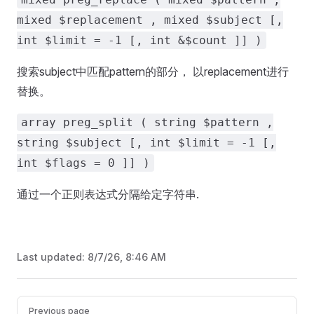
mixed $replacement , mixed $subject [,
int $limit = -1 [, int &$count ]] )
搜索subject中匹配pattern的部分， 以replacement进行
替换。
array preg_split ( string $pattern ,
string $subject [, int $limit = -1 [,
int $flags = 0 ]] )
通过一个正则表达式分隔给定字符串.
Last updated:
8/7/26, 8:46 AM
Pager
Previous page