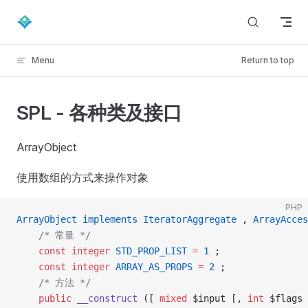
Skip to content
Menu
Return to top
SPL - 各种类及接口
ArrayObject
使用数组的方式来操作对象
PHP
ArrayObject
 implements
 IteratorAggregate
 , 
ArrayAcces
    /* 常量 */
    const
 integer
 STD_PROP_LIST
 =
 1
 ;
    const
 integer
 ARRAY_AS_PROPS
 =
 2
 ;
    /* 方法 */
    public
 __construct
 ([ 
mixed
 $input [, 
int
 $flags 