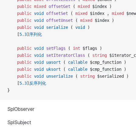
    public
 mixed
 offsetGet
 ( 
mixed
 $index )
    public
 void
 offsetSet
 ( 
mixed
 $index , 
mixed
 $new
    public
 void
 offsetUnset
 ( 
mixed
 $index )
    public
 void
 serialize
 ( 
void
 )
    [
5.3
]
序列化
    public
 void
 setFlags
 ( 
int
 $flags )
    public
 void
 setIteratorClass
 ( 
string
 $iterator_c
    public
 void
 uasort
 ( 
callable
 $cmp_function )
    public
 void
 uksort
 ( 
callable
 $cmp_function )
    public
 void
 unserialize
 ( 
string
 $serialized )
    [
5.3
]
反序列化
}
SplObserver
SplSubject