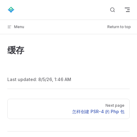
Skip to content
Menu
Return to top
缓存
Last updated:
8/5/26, 1:46 AM
Pager
Next page
怎样创建 PSR-4 的 Php 包