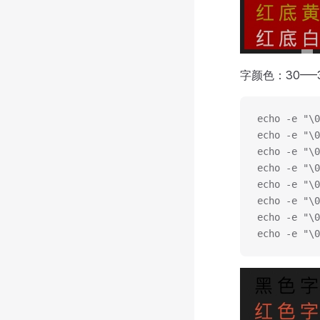
字颜色：30—–
echo -e "\
echo -e "\
echo -e "\
echo -e "\
echo -e "\
echo -e "\
echo -e "\
echo -e "\