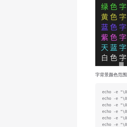
字背景颜色范围：
echo -e "\
echo -e "\
echo -e "\
echo -e "\
echo -e "\
echo -e "\