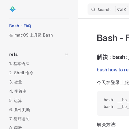
Search
K
Skip to content
Sidebar Navigation
Bash - FAQ
Bash - 
在 macOS 上升级 Bash
refs
解决 : bash:
1. 基本语法
bash how to r
2. Shell 命令
3. 变量
今天在登录上服
4. 字符串
bash: __bp_
5. 运算
bash: __bp_
6. 条件判断
7. 循环语句
解决方法:
8. 函数