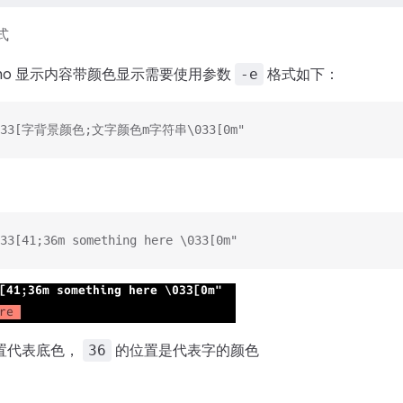
式
 echo 显示内容带颜色显示需要使用参数
格式如下：
-e
"\033[字背景颜色;文字颜色m字符串\033[0m"
33[41;36m something here \033[0m"
置代表底色，
的位置是代表字的颜色
36