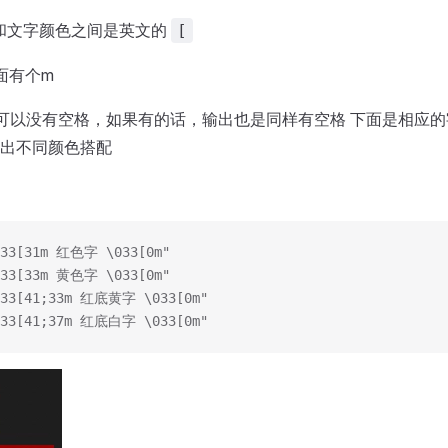
和文字颜色之间是英文的
[
面有个m
可以没有空格，如果有的话，输出也是同样有空格 下面是相应
出不同颜色搭配
033[31m 红色字 \033[0m"
033[33m 黄色字 \033[0m"
033[41;33m 红底黄字 \033[0m"
033[41;37m 红底白字 \033[0m"