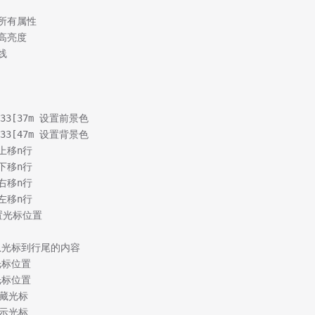
闭所有属性
置高亮度
划线
 \33[37m 设置前景色
 \33[47m 设置背景色
标上移n行
标下移n行
标右移n行
标左移n行
设置光标位置
除从光标到行尾的内容
光标位置
光标位置
 隐藏光标
 显示光标