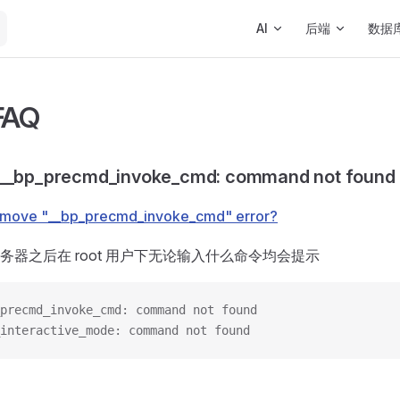
Main Navigation
AI
后端
数据
FAQ
 __bp_precmd_invoke_cmd: command not found
emove "__bp_precmd_invoke_cmd" error?
务器之后在 root 用户下无论输入什么命令均会提示
precmd_invoke_cmd: command not found
interactive_mode: command not found