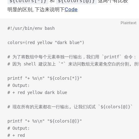
和
这两个有比较
${colors[*]}
${colors[@]}
明显的区别, 下边来说明下
Code
Plaintext
#!/usr/bin/env bash
colors=(red yellow "dark blue")
# 为了将数组中每个元素单独一行输出，我们用 `printf` 命令：
# 因为 shell 建议加上 `"` 来访问数组元素避免空白的分割, 
printf "+ %s\n" "${colors[*]}"
# Output:
# + red yellow dark blue
# 现在所有的元素都在一行输出, 让我们试试 `${colors[@]}`
printf "+ %s\n" "${colors[@]}"
# Output:
# + red