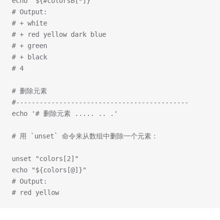
echo "${#colorsB[*]}"
# Output:
# + white
# + red yellow dark blue
# + green
# + black
# 4
# 删除元素
#--------------------------------------------
echo '# 删除元素 ..... .. .'
# 用 `unset` 命令来从数组中删除一个元素：
unset "colors[2]"
echo "${colors[@]}"
# Output:
# red yellow