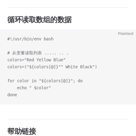
循环读取数组的数据
Plaintext
#!/usr/bin/env bash
# 从变量读取列表 ..... .. .
colors="Red Yellow Blue"
colors=("${colors[@]}"" White Black")
for color in "${colors[@]}"; do
    echo " $color"
done
帮助链接