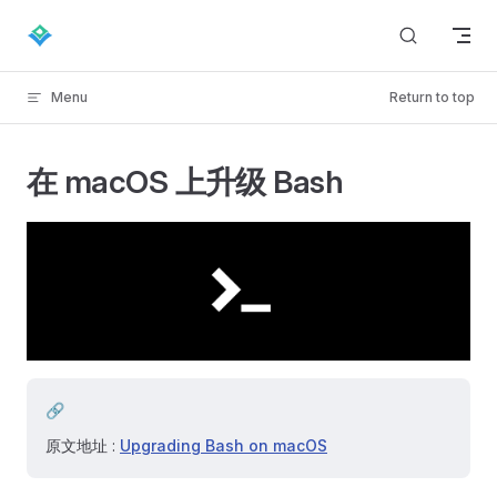
Skip to content
Menu
Return to top
在 macOS 上升级 Bash
🔗
原文地址 :
Upgrading Bash on macOS