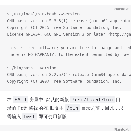
Plaintext
$ /usr/local/bin/bash --version
GNU bash, version 5.3.3(1)-release (aarch64-apple-dar
Copyright (C) 2025 Free Software Foundation, Inc.
License GPLv3+: GNU GPL version 3 or later <http://gn
This is free software; you are free to change and red
There is NO WARRANTY, to the extent permitted by law.
$ /bin/bash --version
GNU bash, version 3.2.57(1)-release (arm64-apple-darw
Copyright (C) 2007 Free Software Foundation, Inc.
在
变量中, 默认的新版
目
PATH
/usr/local/bin
录的 Path 路径 会在 旧版本
目录之前，因此，只
/bin
需输入
即可使用新版
bash
Plaintext