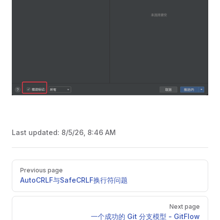
Last updated:
8/5/26, 8:46 AM
Pager
Previous page
AutoCRLF与SafeCRLF换行符问题
Next page
一个成功的 Git 分支模型 - GitFlow