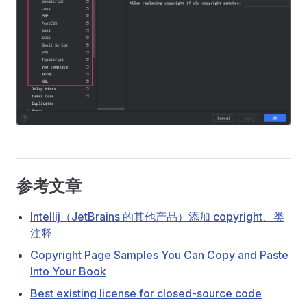
参考文章
Intellij（JetBrains 的其他产品）添加 copyright、类
注释
Copyright Page Samples You Can Copy and Paste
Into Your Book
Best existing license for closed-source code