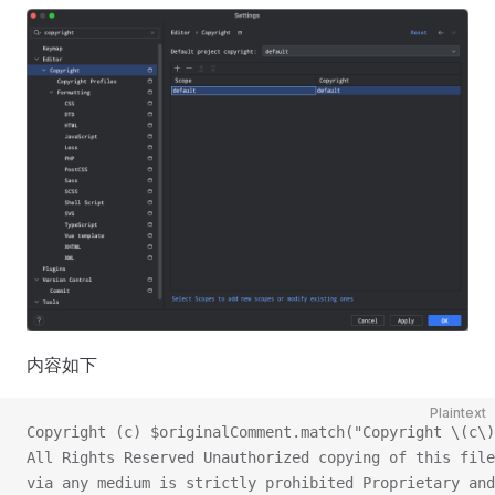
内容如下
Plaintext
Copyright (c) $originalComment.match("Copyright \(c\)
All Rights Reserved Unauthorized copying of this file
via any medium is strictly prohibited Proprietary and