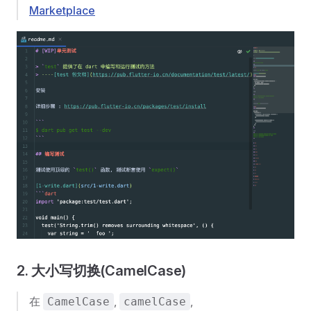
Marketplace
2. 大小写切换(CamelCase)
在
,
,
CamelCase
camelCase