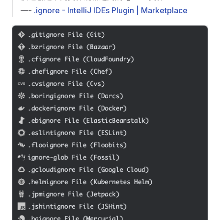
—-
.ignore - IntelliJ IDEs Plugin | Marketplace