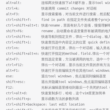
alt+alt:          连续两次快速按下alt键不放，显示tool windo
ctrl+k:           快速调用 commit changes 对话框
alt+F3:           显示搜索窗格，对当前文件进行搜索，然后配
ctrl+shift+f:     find in path 在指定文件夹或者整个pr
ctrl+shift+alt+t: 快速rename，里面有好几个选项，慢慢理解
shift+F6:         rename，自动重命名该变量所有被调用的地
ctrl+shift+n:     快速导航到指定文件，弹出一个dialog，
ctrl+shift+i:     快速查找选中内容定义的位置 quick definit
ctrl+n:           快速打开任意类，弹出一个对话框，输入
ctrl+shift+alt+n: 快速打开指定的method，field.
alt+F7:           查找选定变量，方法被调用的地方。选
ctrl+F12:         弹出一个对话框，显示当前文件里的
alt+F1:           快速打开当前编辑文件在其他tool win
ese:              退出tool windows，焦点返回到编辑器里
shift+esc:        退出并隐藏tool windows,焦点返回编辑器
F12:              光标从编辑器里移动到最后一个关闭的tool w
ctrl+alt+d:       快速复制多行，哈哈，这个vim里更加简单
ctrl+shift+p:     显示函数方法的参数列表
ctrl+shift+backspace: last edit location
ctrl+shift+F7:    在当前文件高亮选定的标识符，esc退出高