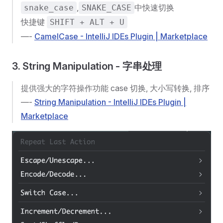
,
中快速切换
snake_case
SNAKE_CASE
快捷键
SHIFT + ALT + U
—-
CamelCase - IntelliJ IDEs Plugin | Marketplace
3. String Manipulation - 字串处理
提供强大的字符操作功能 case 切换, 大小写转换, 排序
—-
String Manipulation - IntelliJ IDEs Plugin |
Marketplace