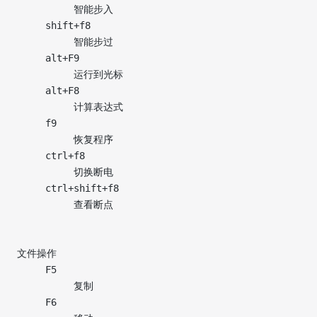
          智能步入
     shift+f8
          智能步过
     alt+F9
          运行到光标
     alt+F8
          计算表达式
     f9
          恢复程序
     ctrl+f8
          切换断电
     ctrl+shift+f8
          查看断点
文件操作
     F5
          复制
     F6