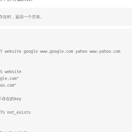
 不存在时，返回一个空表。
T website google www.google.com yahoo www.yahoo.com
S website
gle.com"
oo.com"
不存在的key
TS not_exists