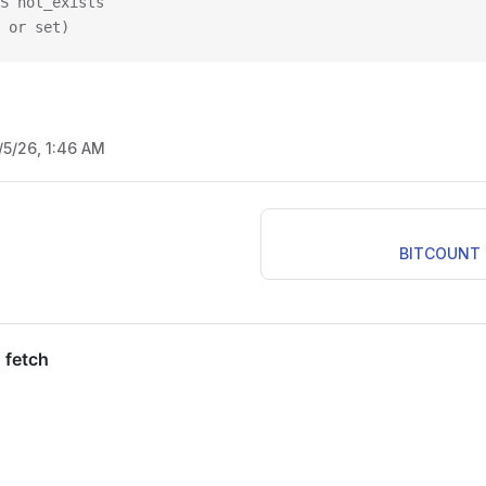
S not_exists
 or set)
/5/26, 1:46 AM
BITCOUNT k