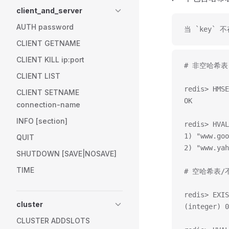
client_and_server
AUTH password
当 `key`
CLIENT GETNAME
CLIENT KILL ip:port
# 非空哈希表
CLIENT LIST
redis> HMSE
CLIENT SETNAME
OK
connection-name
INFO [section]
redis> HVAL
1) "www.goo
QUIT
2) "www.yah
SHUTDOWN [SAVE|NOSAVE]
TIME
# 空哈希表/
redis> EXIS
cluster
(integer) 0
CLUSTER ADDSLOTS