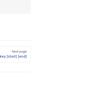
Next page
ey [start] [end]