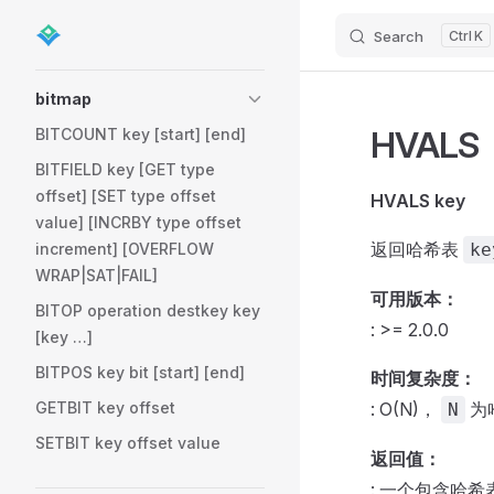
Search
K
Skip to content
Sidebar Navigation
bitmap
HVALS
BITCOUNT key [start] [end]
BITFIELD key [GET type
offset] [SET type offset
HVALS key
value] [INCRBY type offset
返回哈希表
increment] [OVERFLOW
ke
WRAP|SAT|FAIL]
可用版本：
BITOP operation destkey key
: >= 2.0.0
[key …]
BITPOS key bit [start] [end]
时间复杂度：
GETBIT key offset
: O(N)，
为
N
SETBIT key offset value
返回值：
: 一个包含哈