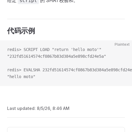
给定
的 SHA1 校验和。
script
代码示例
Plaintext
redis> SCRIPT LOAD "return 'hello moto'"
"232fd51614574cf0867b83d384a5e898cfd24e5a"
redis> EVALSHA 232fd51614574cf0867b83d384a5e898cfd24e
"hello moto"
Last updated:
8/5/26, 8:46 AM
Pager