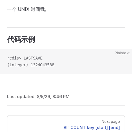
一个 UNIX 时间戳。
代码示例
Plaintext
redis> LASTSAVE
(integer) 1324043588
Last updated:
8/5/26, 8:46 PM
Pager
Next page
BITCOUNT key [start] [end]