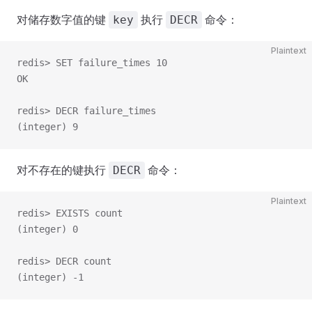
对储存数字值的键
执行
命令：
key
DECR
Plaintext
redis> SET failure_times 10
OK
redis> DECR failure_times
(integer) 9
对不存在的键执行
命令：
DECR
Plaintext
redis> EXISTS count
(integer) 0
redis> DECR count
(integer) -1