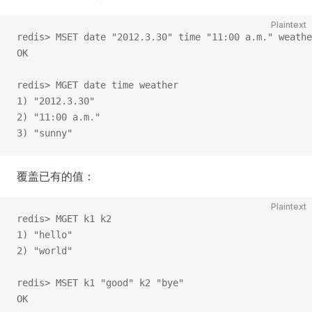
Plaintext
redis> MSET date "2012.3.30" time "11:00 a.m." weathe
OK
redis> MGET date time weather
1) "2012.3.30"
2) "11:00 a.m."
3) "sunny"
覆盖已有的值：
Plaintext
redis> MGET k1 k2
1) "hello"
2) "world"
redis> MSET k1 "good" k2 "bye"
OK