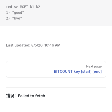
redis> MGET k1 k2
1) "good"
2) "bye"
Last updated:
8/5/26, 10:46 AM
Pager
Next page
BITCOUNT key [start] [end]