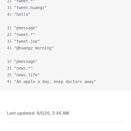
2) "tweet.*"
3) "tweet.huangz"
4) "hello"
1) "pmessage"
2) "tweet.*"
3) "tweet.joe"
4) "@huangz morning"
1) "pmessage"
2) "news.*"
3) "news.life"
4) "An apple a day, keep doctors away"
Last updated:
8/5/26, 3:46 AM