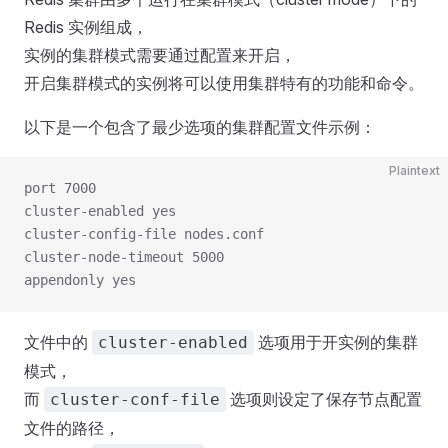
Redis 实例组成，
实例的集群模式需要通过配置来开启，
开启集群模式的实例将可以使用集群特有的功能和命令。
以下是一个包含了最少选项的集群配置文件示例：
Plaintext
port 7000
cluster-enabled yes
cluster-config-file nodes.conf
cluster-node-timeout 5000
appendonly yes
文件中的
选项用于开实例的集群
cluster-enabled
模式，
而
选项则设定了保存节点配置
cluster-conf-file
文件的路径，