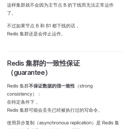
这样集群就不会因为主节点 B 的下线而无法正常运作
了。
不过如果节点 B 和 B1 都下线的话，
Redis 集群还是会停止运作。
Redis 集群的一致性保证
（guarantee）
Redis 集群
不保证数据的强一致性
（strong
consistency）：
在特定条件下，
Redis 集群可能会丢失已经被执行过的写命令。
使用异步复制（asynchronous replication）是 Redis 集