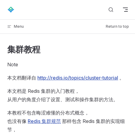
Skip to content
Menu
Return to top
集群教程
Note
本文档翻译自
http://redis.io/topics/cluster-tutorial
。
本文档是 Redis 集群的入门教程，
从用户的角度介绍了设置、测试和操作集群的方法。
本教程不包含晦涩难懂的分布式概念，
也没有像
Redis 集群规范
那样包含 Redis 集群的实现细
节，