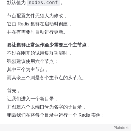
默认值为
。
nodes.conf
节点配置文件无须人为修改，
它由 Redis 集群在启动时创建，
并在有需要时自动进行更新。
要让集群正常运作至少需要三个主节点
，
不过在刚开始试用集群功能时，
强烈建议使用六个节点：
其中三个为主节点，
而其余三个则是各个主节点的从节点。
首先，
让我们进入一个新目录，
并创建六个以端口号为名字的子目录，
稍后我们在将每个目录中运行一个 Redis 实例：
Plaintext