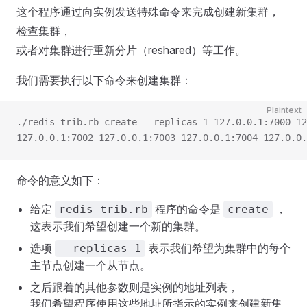
这个程序通过向实例发送特殊命令来完成创建新集群，
检查集群，
或者对集群进行重新分片（reshared）等工作。
我们需要执行以下命令来创建集群：
Plaintext
./redis-trib.rb create --replicas 1 127.0.0.1:7000 12
127.0.0.1:7002 127.0.0.1:7003 127.0.0.1:7004 127.0.0.
命令的意义如下：
给定
程序的命令是
，
redis-trib.rb
create
这表示我们希望创建一个新的集群。
选项
表示我们希望为集群中的每个
--replicas 1
主节点创建一个从节点。
之后跟着的其他参数则是实例的地址列表，
我们希望程序使用这些地址所指示的实例来创建新集