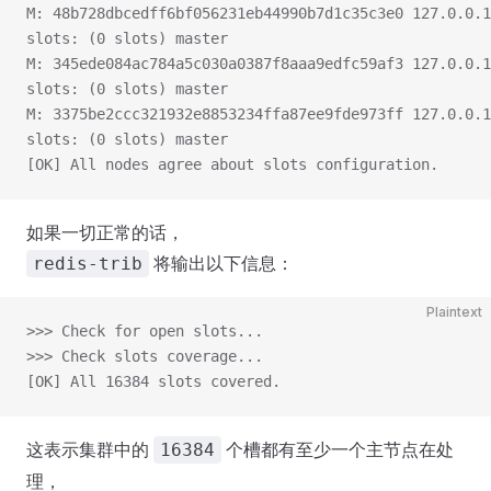
M: 48b728dbcedff6bf056231eb44990b7d1c35c3e0 127.0.0.1
slots: (0 slots) master
M: 345ede084ac784a5c030a0387f8aaa9edfc59af3 127.0.0.1
slots: (0 slots) master
M: 3375be2ccc321932e8853234ffa87ee9fde973ff 127.0.0.1
slots: (0 slots) master
[OK] All nodes agree about slots configuration.
如果一切正常的话，
将输出以下信息：
redis-trib
Plaintext
>>> Check for open slots...
>>> Check slots coverage...
[OK] All 16384 slots covered.
这表示集群中的
个槽都有至少一个主节点在处
16384
理，