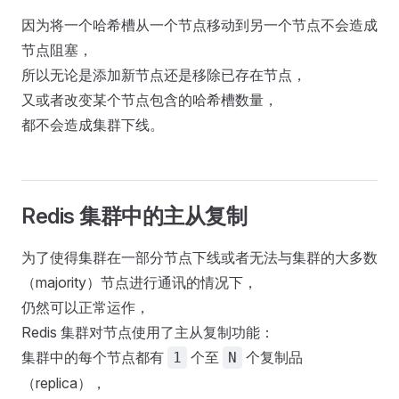
因为将一个哈希槽从一个节点移动到另一个节点不会造成
节点阻塞，
所以无论是添加新节点还是移除已存在节点，
又或者改变某个节点包含的哈希槽数量，
都不会造成集群下线。
Redis 集群中的主从复制
为了使得集群在一部分节点下线或者无法与集群的大多数
（majority）节点进行通讯的情况下，
仍然可以正常运作，
Redis 集群对节点使用了主从复制功能：
集群中的每个节点都有
个至
个复制品
1
N
（replica），