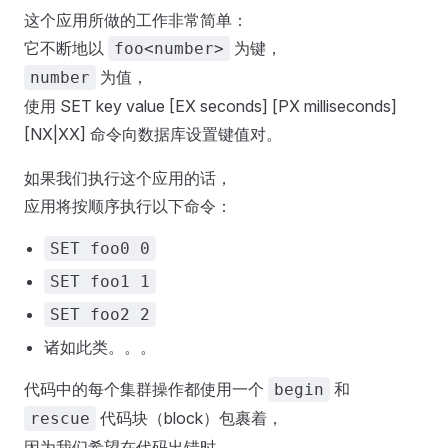
这个应用所做的工作非常简单：
它不断地以
为键，
foo<number>
为值，
number
使用 SET key value [EX seconds] [PX milliseconds]
[NX|XX] 命令向数据库设置键值对。
如果我们执行这个应用的话，
应用将按顺序执行以下命令：
SET foo0 0
SET foo1 1
SET foo2 2
诸如此类。。。
代码中的每个集群操作都使用一个
和
begin
代码块（block）包裹着，
rescue
因为我们希望在代码出错时，