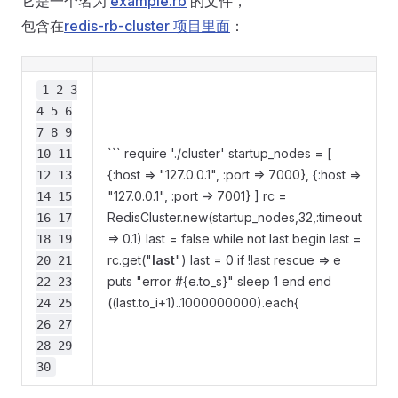
它是一个名为
example.rb
的文件，
包含在
redis-rb-cluster 项目里面
：
1 2 3
4 5 6
7 8 9
``` require './cluster' startup_nodes = [
10 11
{:host => "127.0.0.1", :port => 7000}, {:host =>
12 13
"127.0.0.1", :port => 7001} ] rc =
14 15
RedisCluster.new(startup_nodes,32,:timeout
16 17
=> 0.1) last = false while not last begin last =
18 19
rc.get("
last
") last = 0 if !last rescue => e
20 21
puts "error #{e.to_s}" sleep 1 end end
22 23
((last.to_i+1)..1000000000).each{
24 25
26 27
28 29
30