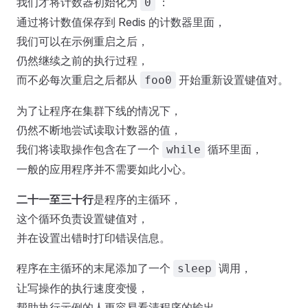
我们才将计数器初始化为
：
0
通过将计数值保存到 Redis 的计数器里面，
我们可以在示例重启之后，
仍然继续之前的执行过程，
而不必每次重启之后都从
开始重新设置键值对。
foo0
为了让程序在集群下线的情况下，
仍然不断地尝试读取计数器的值，
我们将读取操作包含在了一个
循环里面，
while
一般的应用程序并不需要如此小心。
二十一至三十行
是程序的主循环，
这个循环负责设置键值对，
并在设置出错时打印错误信息。
程序在主循环的末尾添加了一个
调用，
sleep
让写操作的执行速度变慢，
帮助执行示例的人更容易看清程序的输出。