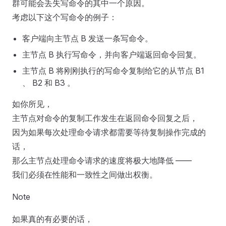
群可能会丢失写命令的其中一个原因。
考虑以下这个写命令的例子：
客户端向主节点 B 发送一条写命令。
主节点 B 执行写命令，并向客户端返回命令回复。
主节点 B 将刚刚执行的写命令复制给它的从节点 B1
、 B2 和 B3 。
如你所见，
主节点对命令的复制工作发生在返回命令回复之后，
因为如果每次处理命令请求都需要等待复制操作完成的
话，
那么主节点处理命令请求的速度将极大地降低 ——
我们必须在性能和一致性之间做出权衡。
Note
如果真的有必要的话，