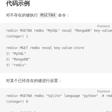
代码示例
对不存在的键执行
命令：
MSETNX
Plaintext
redis> MSETNX rmdbs "MySQL" nosql "MongoDB" key-value
(integer) 1
redis> MGET rmdbs nosql key-value-store
1) "MySQL"
2) "MongoDB"
3) "redis"
对某个已经存在的键进行设置：
Plaintext
redis> MSETNX rmdbs "Sqlite" language "python" 
(integer) 0