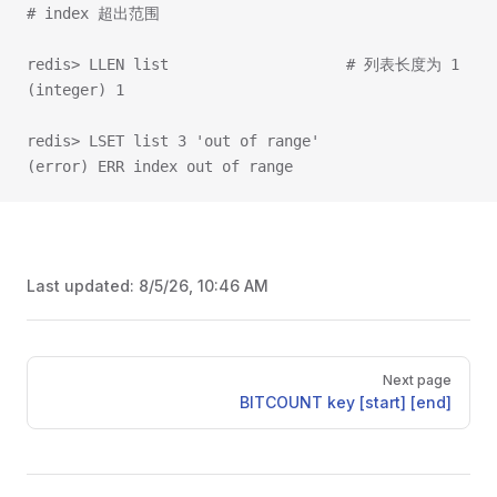
# index 超出范围
redis> LLEN list                    # 列表长度为 1
(integer) 1
redis> LSET list 3 'out of range'
(error) ERR index out of range
Last updated:
8/5/26, 10:46 AM
Pager
Next page
BITCOUNT key [start] [end]