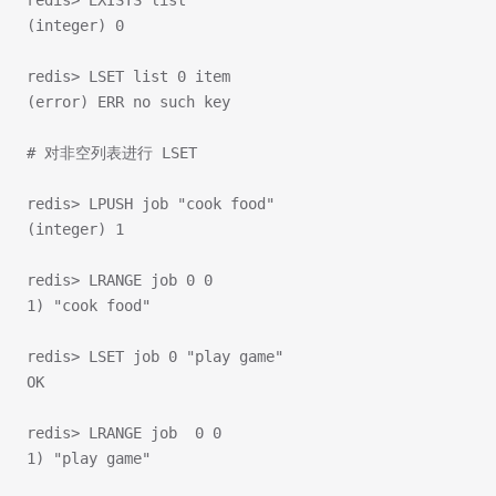
redis> EXISTS list
(integer) 0
redis> LSET list 0 item
(error) ERR no such key
# 对非空列表进行 LSET
redis> LPUSH job "cook food"
(integer) 1
redis> LRANGE job 0 0
1) "cook food"
redis> LSET job 0 "play game"
OK
redis> LRANGE job  0 0
1) "play game"