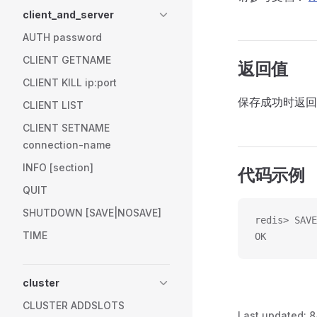
client_and_server
AUTH password
CLIENT GETNAME
返回值
CLIENT KILL ip:port
保存成功时返
CLIENT LIST
CLIENT SETNAME
connection-name
INFO [section]
代码示例
QUIT
SHUTDOWN [SAVE|NOSAVE]
redis> SAVE
TIME
OK
cluster
CLUSTER ADDSLOTS
Last updated:
8