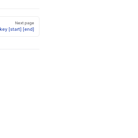
Next page
ey [start] [end]