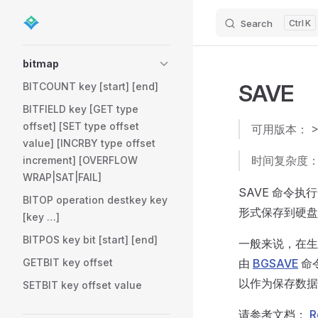
Search
K
Skip to content
Sidebar Navigation
bitmap
SAVE
BITCOUNT key [start] [end]
BITFIELD key [GET type
offset] [SET type offset
可用版本： >= 
value] [INCRBY type offset
时间复杂度： 
increment] [OVERFLOW
WRAP|SAT|FAIL]
SAVE 命令执行
BITOP operation destkey key
形式保存到硬盘
[key …]
BITPOS key bit [start] [end]
一般来说，在生
GETBIT key offset
由
BGSAVE
命
以作为保存数据
SETBIT key offset value
请参考文档：