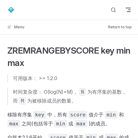
Skip to content
Menu
Return to top
ZREMRANGEBYSCORE key min
max
可用版本： >= 1.2.0
时间复杂度： O(log(N)+M)，
为有序集的基数，
N
而
为被移除成员的数量。
M
移除有序集
中，所有
值介于
和
key
score
min
之间(包括等于
或
)的成员。
max
min
max
自版本2.1.6开始，
值等于
或
的成
score
min
max