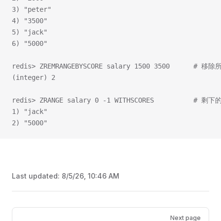
3) "peter"
4) "3500"
5) "jack"
6) "5000"
redis> ZREMRANGEBYSCORE salary 1500 3500      #
(integer) 2
redis> ZRANGE salary 0 -1 WITHSCORES          #
1) "jack"
2) "5000"
Last updated:
8/5/26, 10:46 AM
Pager
Next page